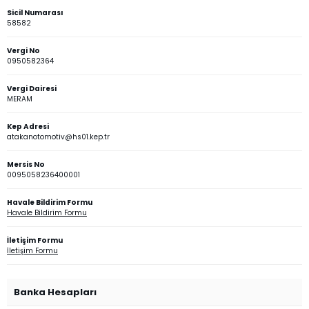
Sicil Numarası
58582
Vergi No
0950582364
Vergi Dairesi
MERAM
Kep Adresi
atakanotomotiv@hs01.kep.tr
Mersis No
0095058236400001
Havale Bildirim Formu
Havale Bildirim Formu
İletişim Formu
İletişim Formu
Banka Hesapları