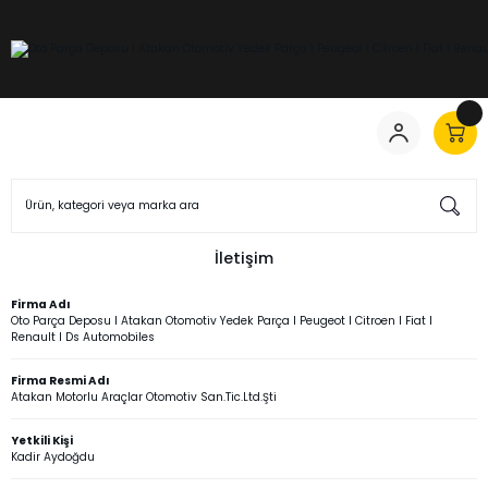
İletişim
Firma Adı
Oto Parça Deposu I Atakan Otomotiv Yedek Parça I Peugeot I Citroen I Fiat I
Renault I Ds Automobiles
Firma Resmi Adı
Atakan Motorlu Araçlar Otomotiv San.Tic.Ltd.Şti
Yetkili Kişi
Kadir Aydoğdu