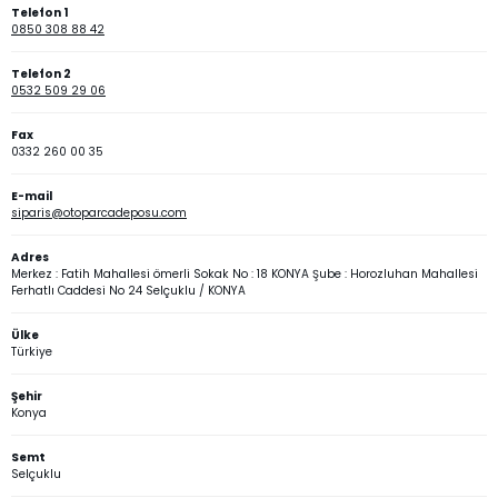
Telefon 1
0850 308 88 42
Telefon 2
0532 509 29 06
Fax
0332 260 00 35
E-mail
siparis@otoparcadeposu.com
Adres
Merkez : Fatih Mahallesi ömerli Sokak No : 18 KONYA Şube : Horozluhan Mahallesi
Ferhatlı Caddesi No 24 Selçuklu / KONYA
Ülke
Türkiye
Şehir
Konya
Semt
Selçuklu