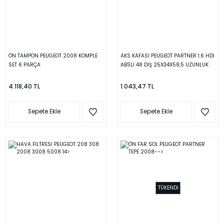
ÖN TAMPON PEUGEOT 2008 KOMPLE
AKS KAFASI PEUGEOT PARTNER 1.6 HDİ
SET 6 PARÇA
ABSLİ 48 DIŞ 25X34X58,5 UZUNLUK
134 MM 2008-
4.118,40 TL
1.043,47 TL
Sepete Ekle
Sepete Ekle
TÜKENDİ