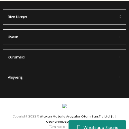
Bize Ulaşın
Üyelik
Kurumsal
Alışveriş
Copyright 2022 ©
Atakan Motorlu Araçalar Otom.San.Tic.Ltd.Şti |
OtoParcaDeposu.com
Whatsapp Sipariş
Tüm hakları saklıdır.