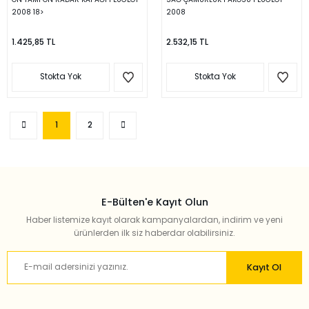
2008 18>
2008
1.425,85 TL
2.532,15 TL
Stokta Yok
Stokta Yok
1
2
E-Bülten'e Kayıt Olun
Haber listemize kayıt olarak kampanyalardan, indirim ve yeni
ürünlerden ilk siz haberdar olabilirsiniz.
Kayıt Ol