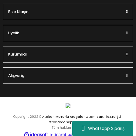
Bize Ulaşın
Üyelik
Kurumsal
Alışveriş
Copyright 2022 ©
Atakan Motorlu Araçalar Otom.San.Tic.Ltd.Şti |
OtoParcaDeposu.com
Whatsapp Sipariş
Tüm hakları saklıdır.
ideasoft
ile
e-