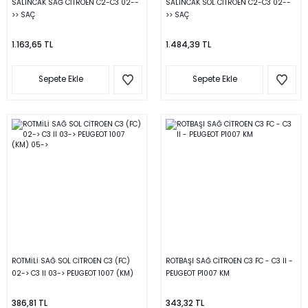
SALINCAK SAĞ CİTROEN C2-C3 02--
SALINCAK SOL CİTROEN C2-C3 02--
>> SAÇ
>> SAÇ
1.163,65 TL
1.484,39 TL
Sepete Ekle
Sepete Ekle
ROTMİLİ SAĞ SOL CİTROEN C3 (FC)
ROTBAŞI SAĞ CİTROEN C3 FC - C3 II -
02-> C3 II 03-> PEUGEOT 1007 (KM)
PEUGEOT P1007 KM
05->
386,81 TL
343,32 TL