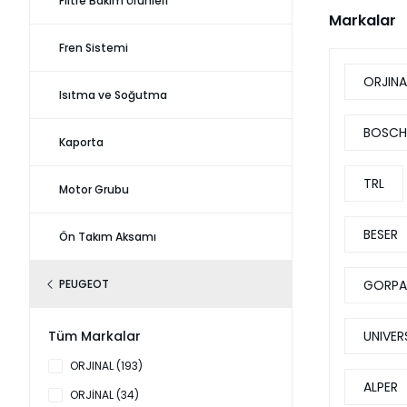
Filtre Bakım Ürünleri
Markalar
Fren Sistemi
ORJINA
Isıtma ve Soğutma
BOSCH
Kaporta
TRL
Motor Grubu
BESER
Ön Takım Aksamı
GORPA
PEUGEOT
UNIVER
Tüm Markalar
ORJINAL (193)
ALPER
ORJİNAL (34)