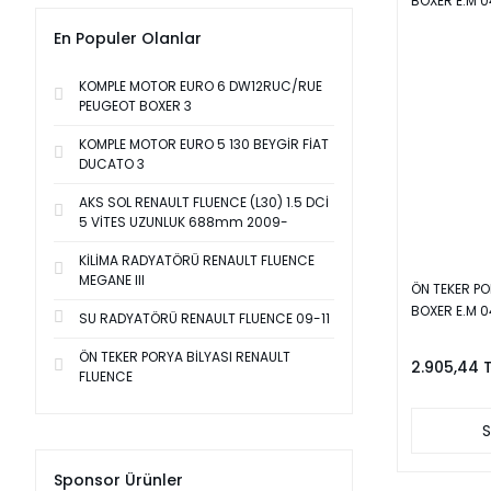
PIERBURG (4)
En Populer Olanlar
TRL (4)
KOMPLE MOTOR EURO 6 DW12RUC/RUE
DAYCO (3)
PEUGEOT BOXER 3
FROW (3)
KOMPLE MOTOR EURO 5 130 BEYGİR FİAT
ITHAL (3)
DUCATO 3
KALE (3)
AKS SOL RENAULT FLUENCE (L30) 1.5 DCİ
5 VİTES UZUNLUK 688mm 2009-
LONG LIFE (3)
KİLİMA RADYATÖRÜ RENAULT FLUENCE
MEHA (3)
MEGANE III
ÖN TEKER POR
ROOT (3)
BOXER E.M 
SU RADYATÖRÜ RENAULT FLUENCE 09-11
AYFAR (2)
ÖN TEKER PORYA BİLYASI RENAULT
2.905,44 
BESER (2)
FLUENCE
CORGECO (2)
S
DEPO (2)
ELTA (2)
Sponsor Ürünler