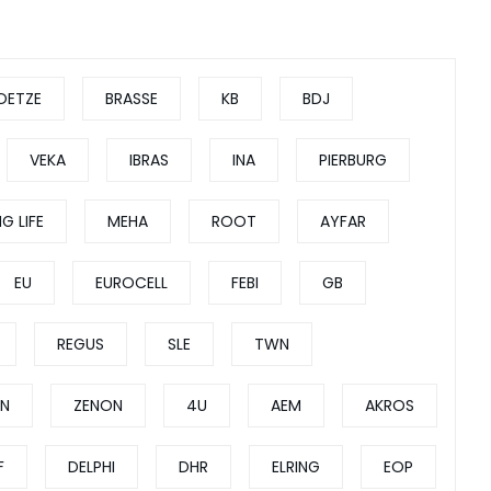
OETZE
BRASSE
KB
BDJ
VEKA
IBRAS
INA
PIERBURG
G LIFE
MEHA
ROOT
AYFAR
EU
EUROCELL
FEBI
GB
REGUS
SLE
TWN
EN
ZENON
4U
AEM
AKROS
F
DELPHI
DHR
ELRING
EOP