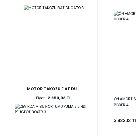
ESTAS (2)
EU (2)
EUROCELL (2)
FEBI (2)
GB (2)
GORPAR (2)
MARS (2)
MCAR (2)
MOTORTEC (2)
MOTOR TAKOZU FİAT DU ...
RAPRO (2)
Fiyat :
2.850,98 TL
ÖN AMORTİS
REGUS (2)
BOXER 4
SLE (2)
3.933,13 T
TWN (2)
UNIVERSAL (2)