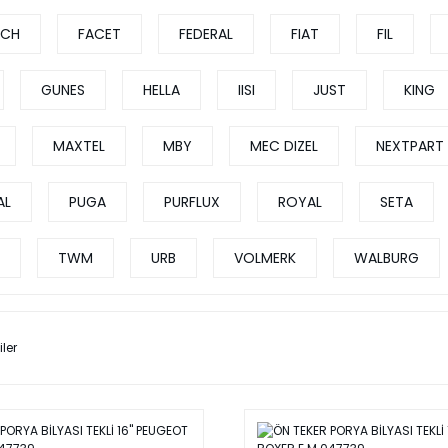
ECH
FACET
FEDERAL
FIAT
FIL
GUNES
HELLA
IISI
JUST
KING
MAXTEL
MBY
MEC DIZEL
NEXTPART
AL
PUGA
PURFLUX
ROYAL
SETA
TWM
URB
VOLMERK
WALBURG
iler