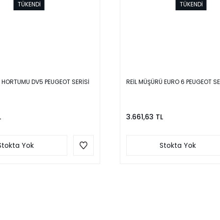
TÜKENDİ
TÜKENDİ
K HORTUMU DV5 PEUGEOT SERİSİ
REİL MÜŞÜRÜ EURO 6 PEUGEOT SE
L
3.661,63 TL
Stokta Yok
Stokta Yok