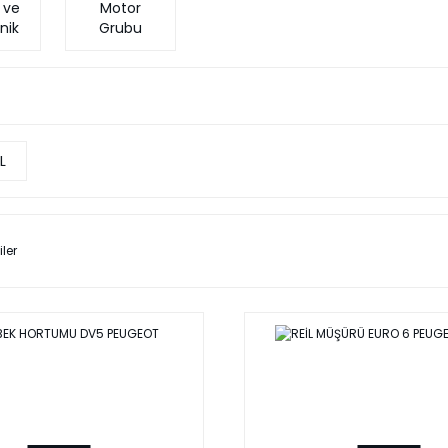
k ve
Motor
nik
Grubu
L
iler