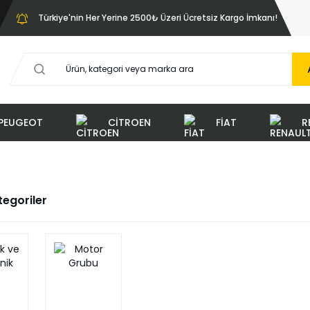
Türkiye'nin Her Yerine 2500₺ Üzeri Ücretsiz Kargo İmkanı!
PEUGEOT
CİTROEN
FİAT
R
ategoriler