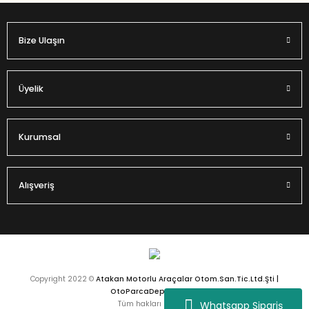
Bize Ulaşın
Üyelik
Kurumsal
Alışveriş
Copyright 2022 ©
Atakan Motorlu Araçalar Otom.San.Tic.Ltd.Şti |
OtoParcaDeposu.com
Whatsapp Sipariş
Tüm hakları saklıdır.