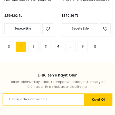
2.564,62 TL
1.370,36 TL
Sepete Ekle
Sepete Ekle
1
2
3
4
..
9
E-Bülten'e Kayıt Olun
Haber listemize kayıt olarak kampanyalardan, indirim ve yeni
ürünlerden ilk siz haberdar olabilirsiniz.
Kayıt Ol