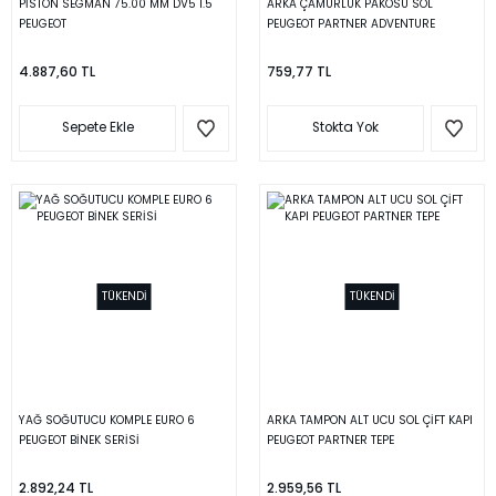
PİSTON SEGMAN 75.00 MM DV5 1.5
ARKA ÇAMURLUK PAKOSU SOL
PEUGEOT
PEUGEOT PARTNER ADVENTURE
4.887,60 TL
759,77 TL
Sepete Ekle
Stokta Yok
TÜKENDİ
TÜKENDİ
YAĞ SOĞUTUCU KOMPLE EURO 6
ARKA TAMPON ALT UCU SOL ÇİFT KAPI
PEUGEOT BİNEK SERİSİ
PEUGEOT PARTNER TEPE
2.892,24 TL
2.959,56 TL