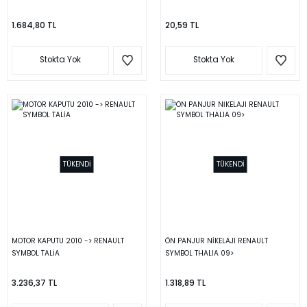
1.684,80 TL
20,59 TL
Stokta Yok
Stokta Yok
TÜKENDİ
TÜKENDİ
MOTOR KAPUTU 2010 -> RENAULT
ÖN PANJUR NİKELAJI RENAULT
SYMBOL TALİA
SYMBOL THALIA 09>
3.236,37 TL
1.318,89 TL