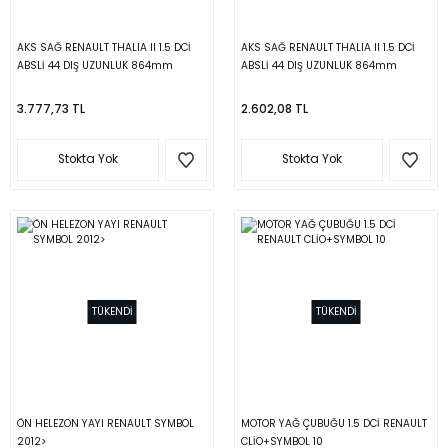
AKS SAĞ RENAULT THALIA II 1.5 DCİ
AKS SAĞ RENAULT THALIA II 1.5 DCİ
ABSLİ 44 DIŞ UZUNLUK 864mm
ABSLİ 44 DIŞ UZUNLUK 864mm
2008-
2008-
3.777,73 TL
2.602,08 TL
Stokta Yok
Stokta Yok
TÜKENDİ
TÜKENDİ
ÖN HELEZON YAYI RENAULT SYMBOL
MOTOR YAĞ ÇUBUĞU 1.5 DCİ RENAULT
2012>
CLİO+SYMBOL 10