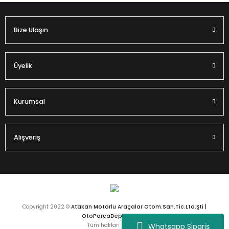
Bize Ulaşın
Üyelik
Kurumsal
Alışveriş
Copyright 2022 ©
Atakan Motorlu Araçalar Otom.San.Tic.Ltd.Şti |
OtoParcaDeposu.com
Whatsapp Sipariş
Tüm hakları saklıdır.