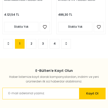
4.121,54 TL
486,30 TL
Stokta Yok
Stokta Yok
1
2
3
4
E-Bülten'e Kayıt Olun
Haber listemize kayıt olarak kampanyalardan, indirim ve yeni
ürünlerden ilk siz haberdar olabilirsiniz.
Kayıt Ol