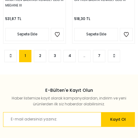
MEGANE III
531,87 TL
518,30 TL
Sepete Ekle
Sepete Ekle
1
2
3
4
..
7
E-Bülten'e Kayıt Olun
Haber listemize kayıt olarak kampanyalardan, indirim ve yeni
ürünlerden ilk siz haberdar olabilirsiniz.
Kayıt Ol