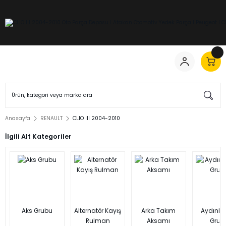
Anasayfa
RENAULT
CLIO III 2004-2010
İlgili Alt Kategoriler
Aks Grubu
Alternatör Kayış
Arka Takım
Aydınl
Rulman
Aksamı
Grub