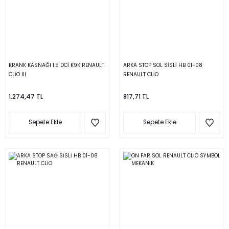
KRANK KASNAĞI 1.5 DCİ K9K RENAULT
ARKA STOP SOL SİSLİ HB 01-08
CLİO III
RENAULT CLİO
1.274,47 TL
817,71 TL
Sepete Ekle
Sepete Ekle