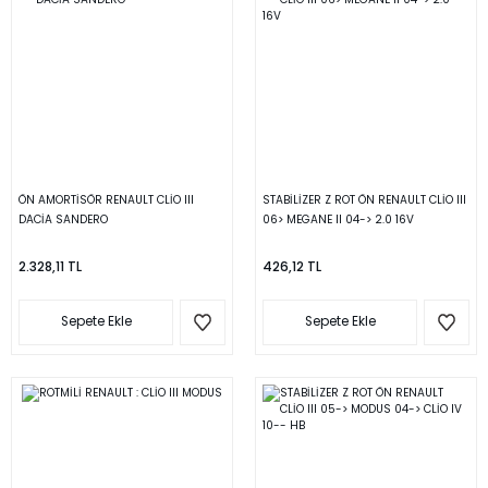
ÖN AMORTİSÖR RENAULT CLİO III
STABİLİZER Z ROT ÖN RENAULT CLİO III
DACİA SANDERO
06> MEGANE II 04-> 2.0 16V
2.328,11 TL
426,12 TL
Sepete Ekle
Sepete Ekle