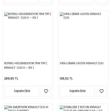
ROTMİLİ HİD.DİREKSİYON TRW TIPI (
VİRAJ DEMİR LASTİĞİ RENAULT CLİO
RENAULT : CLİO II --99 )
289,80 TL
136,52 TL
Sepete Ekle
Sepete Ekle