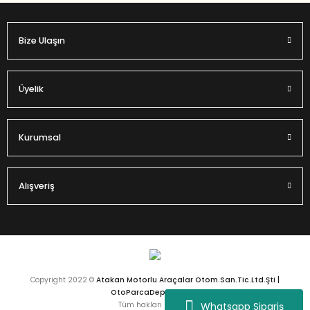
Bize Ulaşın
Üyelik
Kurumsal
Alışveriş
Copyright 2022 ©
Atakan Motorlu Araçalar Otom.San.Tic.Ltd.Şti |
OtoParcaDeposu.com
Whatsapp Sipariş
Tüm hakları saklıdır.