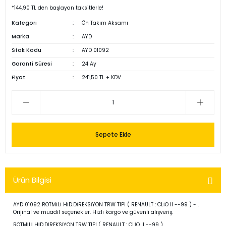
*144,90 TL den başlayan taksitlerle!
Kategori
Ön Takım Aksamı
Marka
AYD
Stok Kodu
AYD 01092
Garanti Süresi
24 Ay
Fiyat
241,50 TL + KDV
Sepete Ekle
Ürün Bilgisi
AYD 01092 ROTMİLİ HİD.DİREKSİYON TRW TIPI ( RENAULT : CLİO II --99 ) - .
Orijinal ve muadil seçenekler. Hızlı kargo ve güvenli alışveriş.
ROTMİLİ HİD.DİREKSİYON TRW TIPI ( RENAULT : CLİO II --99 )