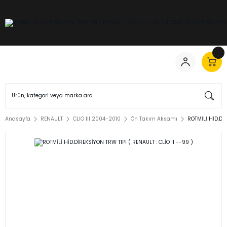
Anasayfa
RENAULT
CLIO III 2004-2010
Ön Takım Aksamı
ROTMİLİ HİD.DİR