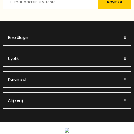
Kayıt Ol
Bu ürüne benzer farklı alternatifler olmalı.
Bize Ulaşın
Gönder
Üyelik
Kurumsal
Alışveriş