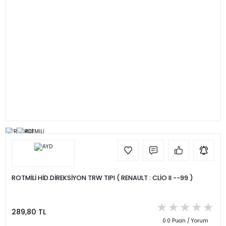
ROTMİLİ HİD.DİREKSİYON TRW TIPI ( RENAULT : CLİO II --99 )
289,80 TL
0.0 Puan / Yorum