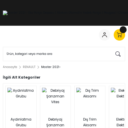
Anasayfa
RENAULT
Master 2021-
İlgili Alt Kategoriler
Aydınlatma
Debriyaj
Dış Trim
Elektrik
Grubu
Şanzıman
Aksamı
Elektro