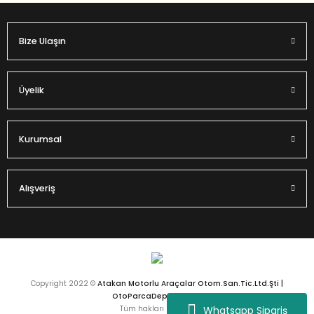
Bize Ulaşın
Üyelik
Kurumsal
Alışveriş
Copyright 2022 ©
Atakan Motorlu Araçalar Otom.San.Tic.Ltd.Şti |
OtoParcaDeposu.com
Whatsapp Sipariş
Tüm hakları saklıdır.