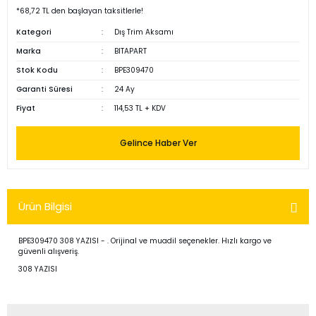
*68,72 TL den başlayan taksitlerle!
Kategori
Dış Trim Aksamı
Marka
BITAPART
Stok Kodu
BPE309470
Garanti Süresi
24 Ay
Fiyat
114,53 TL + KDV
Gelince Haber Ver
Ürün Bilgisi
BPE309470 308 YAZISI - . Orijinal ve muadil seçenekler. Hızlı kargo ve
güvenli alışveriş.
308 YAZISI