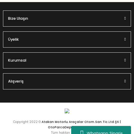
Bize Ulaşın
Gönder
Üyelik
Kurumsal
Alışveriş
Copyright 2022 ©
Atakan Motorlu Araçalar Otom.San.Tic.Ltd.Şti |
OtoParcaDeposu.com
Whatsapp Sipariş
Tüm hakları saklıdır.