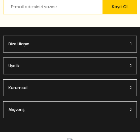
Ürün fiyatı diğer sitelerden daha pahalı.
Kayıt Ol
Bu ürüne benzer farklı alternatifler olmalı.
Bize Ulaşın
Gönder
Üyelik
Kurumsal
Alışveriş