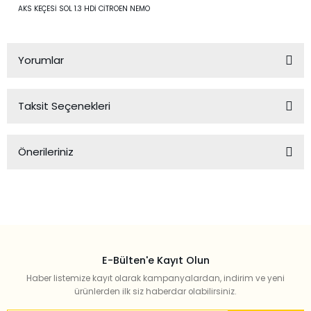
AKS KEÇESİ SOL 1.3 HDİ CİTROEN NEMO
Yorumlar
Taksit Seçenekleri
Bu ürüne ilk yorumu siz yapın!
Önerileriniz
Yorum Yaz
Bu ürünün fiyat bilgisi, resim, ürün açıklamalarında ve diğer
konularda yetersiz gördüğünüz noktaları öneri formunu
kullanarak tarafımıza iletebilirsiniz.
Görüş ve önerileriniz için teşekkür ederiz.
E-Bülten'e Kayıt Olun
Ürün resmi kalitesiz, bozuk veya görüntülenemiyor.
Haber listemize kayıt olarak kampanyalardan, indirim ve yeni
Ürün açıklamasında eksik bilgiler bulunuyor.
ürünlerden ilk siz haberdar olabilirsiniz.
Ürün bilgilerinde hatalar bulunuyor.