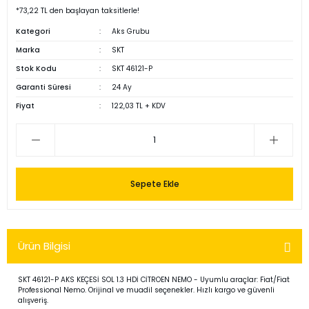
*73,22 TL den başlayan taksitlerle!
Kategori
Aks Grubu
Marka
SKT
Stok Kodu
SKT 46121-P
Garanti Süresi
24 Ay
Fiyat
122,03 TL + KDV
Sepete Ekle
Ürün Bilgisi
SKT 46121-P AKS KEÇESİ SOL 1.3 HDİ CİTROEN NEMO - Uyumlu araçlar: Fiat/Fiat
Professional Nemo. Orijinal ve muadil seçenekler. Hızlı kargo ve güvenli
alışveriş.