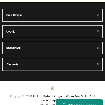
Bize Ulaşın
Gönder
Üyelik
Kurumsal
Alışveriş
Copyright 2022 ©
Atakan Motorlu Araçalar Otom.San.Tic.Ltd.Şti |
OtoParcaDeposu.com
Tüm hakları saklıdır.