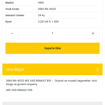
Marka
VEKA
Stok Kodu
VEKA RN-8023
Garanti Süresi
24 Ay
Fiyat
2.237,04 TL + KDV
Sepete Ekle
Ürün Bilgisi
VEKA RN-8023 AKS SAĞ RENAULT R19 - . Orijinal ve muadil seçenekler. Hızlı
kargo ve güvenli alışveriş.
AKS SAĞ RENAULT R19