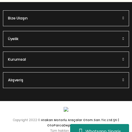
Bize Ulaşın
Gönder
Üyelik
Kurumsal
Alışveriş
Copyright 2022 ©
Atakan Motorlu Araçalar Otom.San.Tic.Ltd.Şti |
OtoParcaDeposu.com
Whatsapp Sipariş
Tüm hakları saklıdır.