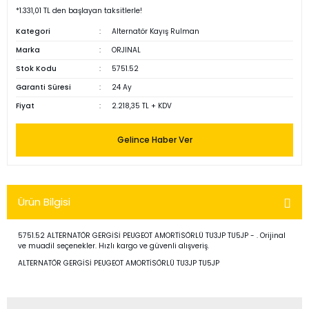
*1.331,01 TL den başlayan taksitlerle!
Kategori
Alternatör Kayış Rulman
Marka
ORJINAL
Stok Kodu
5751.52
Garanti Süresi
24 Ay
Fiyat
2.218,35 TL + KDV
Gelince Haber Ver
Ürün Bilgisi
5751.52 ALTERNATÖR GERGİSİ PEUGEOT AMORTİSÖRLÜ TU3JP TU5JP - . Orijinal
ve muadil seçenekler. Hızlı kargo ve güvenli alışveriş.
ALTERNATÖR GERGİSİ PEUGEOT AMORTİSÖRLÜ TU3JP TU5JP