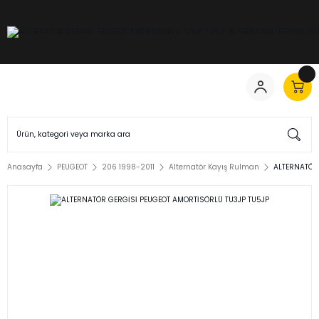
Anasayfa
PEUGEOT
206 1998-2011
Alternatör Kayış Rulman
ALTERNATÖR