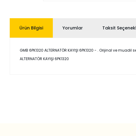
Ürün Bilgisi
Yorumlar
Taksit Seçenekl
GMB 6PK1320 ALTERNATÖR KAYIŞI 6PK1320 - . Orijinal ve muadil seçe
ALTERNATÖR KAYIŞI 6PK1320
Bu ürünün fiyat bilgisi, resim, ürün açıklamalarında ve diğer
Görüş ve önerileriniz için teşekkür ederiz.
Ürün resmi kalitesiz, bozuk veya görüntülenemiyor.
Ürün açıklamasında eksik bilgiler bulunuyor.
Ürün bilgilerinde hatalar bulunuyor.
Ürün fiyatı diğer sitelerden daha pahalı.