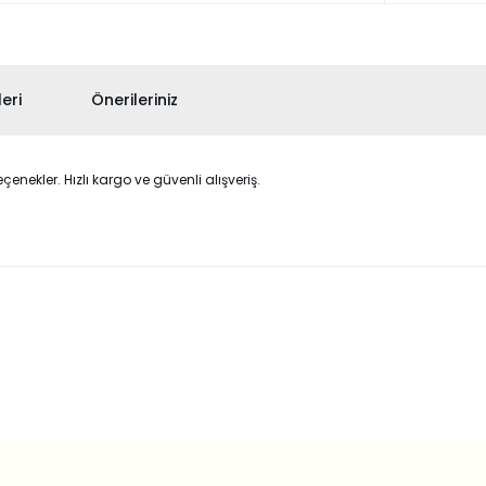
eri
Önerileriniz
nekler. Hızlı kargo ve güvenli alışveriş.
 konularda yetersiz gördüğünüz noktaları öneri formunu kullanarak taraf
Bu ürüne ilk yorumu siz yapın!
Yorum Yaz