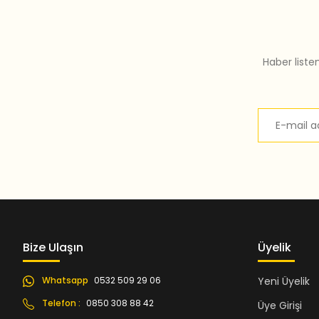
Bu ürüne benzer farklı alternatifler olmalı.
Haber liste
Bize Ulaşın
Üyelik
Whatsapp
0532 509 29 06
Yeni Üyelik
Telefon :
0850 308 88 42
Üye Girişi