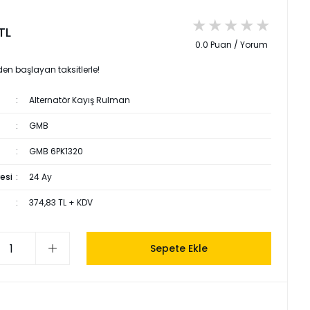
TL
0.0 Puan / Yorum
den başlayan taksitlerle!
Alternatör Kayış Rulman
GMB
GMB 6PK1320
esi
24 Ay
374,83 TL + KDV
Sepete Ekle