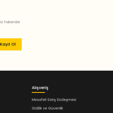
siz haberdar
Kayıt Ol
Alışveriş
Mesafeli Satış Sözleşmesi
Gizlilik ve Güvenlik