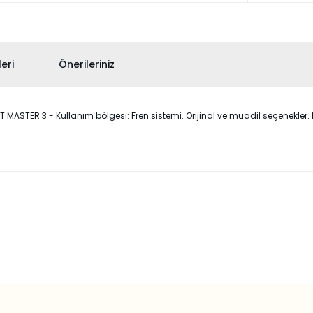
eri
Önerileriniz
STER 3 - Kullanım bölgesi: Fren sistemi. Orijinal ve muadil seçenekler. Hız
 konularda yetersiz gördüğünüz noktaları öneri formunu kullanarak taraf
Bu ürüne ilk yorumu siz yapın!
Yorum Yaz