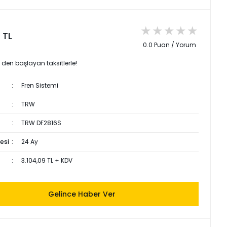
 TL
0.0 Puan / Yorum
L den başlayan taksitlerle!
Fren Sistemi
TRW
TRW DF2816S
esi
24 Ay
3.104,09 TL + KDV
Gelince Haber Ver