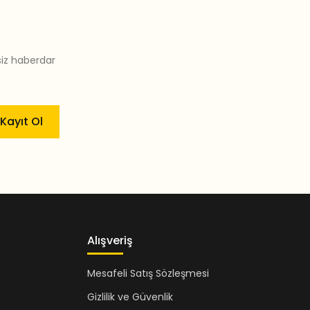
siz haberdar
Kayıt Ol
Alışveriş
Mesafeli Satış Sözleşmesi
Gizlilik ve Güvenlik