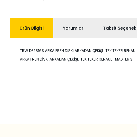
Ürün Bilgisi
Yorumlar
Taksit Seçenekl
TRW DF2816S ARKA FREN DİSKİ ARKADAN ÇEKİŞLİ TEK TEKER RENAULT MA
ARKA FREN DİSKİ ARKADAN ÇEKİŞLİ TEK TEKER RENAULT MASTER 3
Bu ürünün fiyat bilgisi, resim, ürün açıklamalarında ve diğer
Görüş ve önerileriniz için teşekkür ederiz.
Ürün resmi kalitesiz, bozuk veya görüntülenemiyor.
Ürün açıklamasında eksik bilgiler bulunuyor.
Ürün bilgilerinde hatalar bulunuyor.
Ürün fiyatı diğer sitelerden daha pahalı.