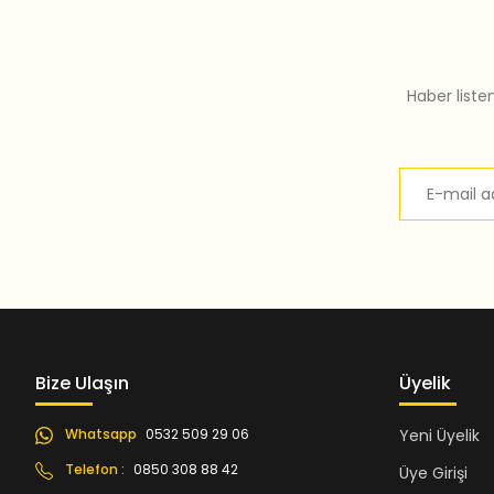
Bu ürüne benzer farklı alternatifler olmalı.
Haber liste
Bize Ulaşın
Üyelik
Whatsapp
0532 509 29 06
Yeni Üyelik
Telefon :
0850 308 88 42
Üye Girişi