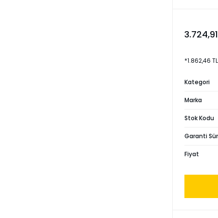
3.724,91
*1.862,46 T
Kategori
Marka
Stok Kodu
Garanti Sür
Fiyat