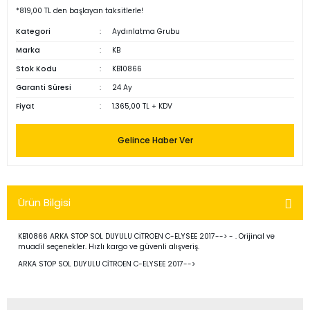
*819,00 TL den başlayan taksitlerle!
Kategori
Aydınlatma Grubu
Marka
KB
Stok Kodu
KB10866
Garanti Süresi
24 Ay
Fiyat
1.365,00 TL + KDV
Gelince Haber Ver
Ürün Bilgisi
KB10866 ARKA STOP SOL DUYULU CİTROEN C-ELYSEE 2017--> - . Orijinal ve
muadil seçenekler. Hızlı kargo ve güvenli alışveriş.
ARKA STOP SOL DUYULU CİTROEN C-ELYSEE 2017-->