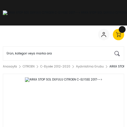
Anasayfa
CİTROEN
C-Elysée 2012-2020
Aydınlatma Grubu
ARKA STOP 