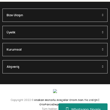
Bize Ulaşın
Gönder
Üyelik
Kurumsal
Alışveriş
Copyright 2022 ©
Atakan Motorlu Araçalar Otom.San.Tic.Ltd.Şti |
OtoParcaDeposu.com
Whatsapp Sipariş
Tüm hakları saklıdır.