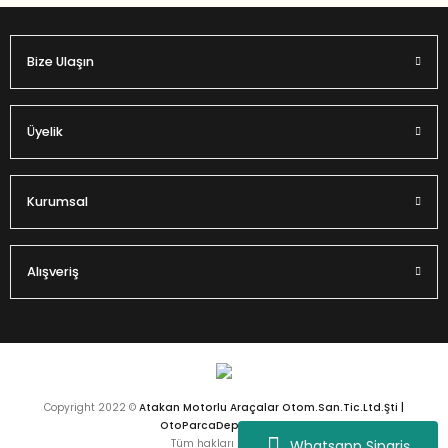
Bize Ulaşın
Gönder
Üyelik
Kurumsal
Alışveriş
Copyright 2022 ©
Atakan Motorlu Araçalar Otom.San.Tic.Ltd.Şti |
OtoParcaDeposu.com
Whatsapp Sipariş
Tüm hakları saklıdır.