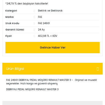
*241,79 TL den başlayan taksitlerle!
Kategori
Elektrik ve Elektronik
Marka
FAE
Stok Kodu
FAE 24901
Garanti Süresi
24 Ay
Fiyat
402,98 TL + KDV
Gelince Haber Ver
Ürün Bilgisi
FAE 24901 DEBRİYAJ PEDAL MÜŞÜRÜ RENAULT MASTER 3 - . Orijinal ve muadil
seçenekler. Hızlı kargo ve güvenli alışveriş.
DEBRİYAJ PEDAL MÜŞÜRÜ RENAULT MASTER 3