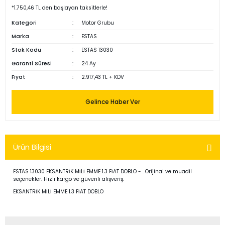
*1.750,46 TL den başlayan taksitlerle!
Kategori
Motor Grubu
Marka
ESTAS
Stok Kodu
ESTAS 13030
Garanti Süresi
24 Ay
Fiyat
2.917,43 TL + KDV
Gelince Haber Ver
Ürün Bilgisi
ESTAS 13030 EKSANTRİK MİLİ EMME 1.3 FİAT DOBLO - . Orijinal ve muadil
seçenekler. Hızlı kargo ve güvenli alışveriş.
EKSANTRİK MİLİ EMME 1.3 FİAT DOBLO