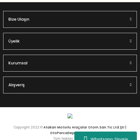
Bize Ulaşın
Gönder
Üyelik
Kurumsal
Alışveriş
Copyright 2022 ©
Atakan Motorlu Araçalar Otom.San.Tic.Ltd.Şti |
OtoParcaDeposu.com
Whatsapp Sipariş
Tüm hakları saklıdır.