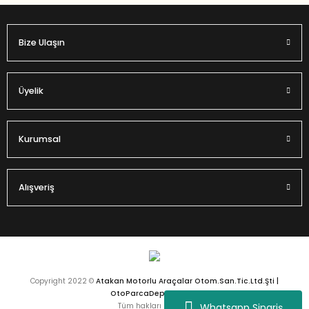
Bize Ulaşın
Gönder
Üyelik
Kurumsal
Alışveriş
Copyright 2022 ©
Atakan Motorlu Araçalar Otom.San.Tic.Ltd.Şti |
OtoParcaDeposu.com
Whatsapp Sipariş
Tüm hakları saklıdır.