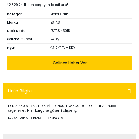
*2.829,24 TL den başlayan taksitlerle!
Kategori
Motor Grubu
Marka
ESTAS
Stok Kodu
ESTAS 45015
Garanti Süresi
24 Ay
Fiyat
4.715,41 TL + KDV
Gelince Haber Ver
Ürün Bilgisi
ESTAS 45015 EKSANTRİK MİLİ RENAULT KANGO 1.9 - . Orijinal ve muadil
seçenekler. Hızlı kargo ve güvenli alışveriş.
EKSANTRİK MİLİ RENAULT KANGO 1.9