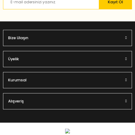
Kayıt Ol
Bu ürüne benzer farklı alternatifler olmalı.
Bize Ulaşın
Gönder
Üyelik
Kurumsal
Alışveriş