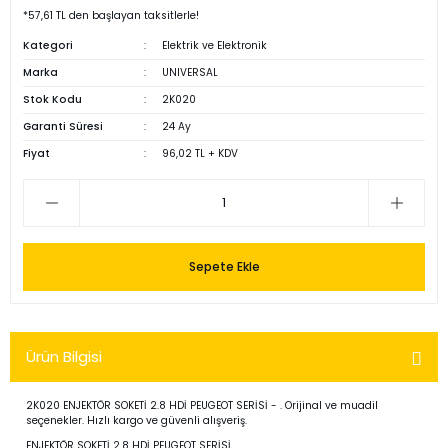
*57,61 TL den başlayan taksitlerle!
Kategori
Elektrik ve Elektronik
Marka
UNIVERSAL
Stok Kodu
2K020
Garanti Süresi
24 Ay
Fiyat
96,02 TL + KDV
Sepete Ekle
Ürün Bilgisi
2K020 ENJEKTÖR SOKETİ 2.8 HDİ PEUGEOT SERİSİ - . Orijinal ve muadil
seçenekler. Hızlı kargo ve güvenli alışveriş.
ENJEKTÖR SOKETİ 2.8 HDİ PEUGEOT SERİSİ