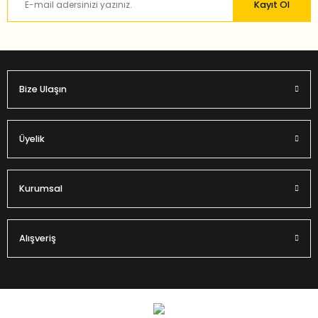
Kayıt Ol
Bu ürüne benzer farklı alternatifler olmalı.
Bize Ulaşın
Gönder
Üyelik
Kurumsal
Alışveriş