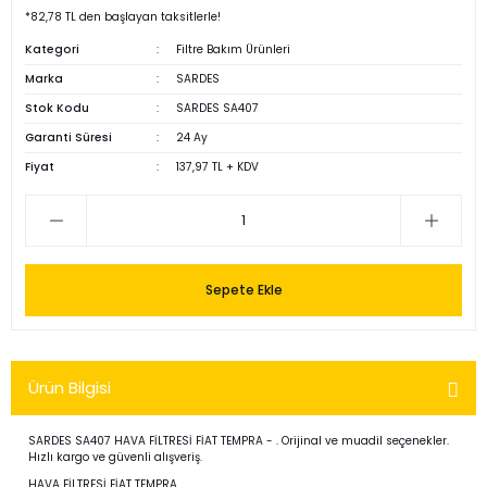
*82,78 TL den başlayan taksitlerle!
Kategori
Filtre Bakım Ürünleri
Marka
SARDES
Stok Kodu
SARDES SA407
Garanti Süresi
24 Ay
Fiyat
137,97 TL + KDV
Sepete Ekle
Ürün Bilgisi
SARDES SA407 HAVA FİLTRESİ FİAT TEMPRA - . Orijinal ve muadil seçenekler.
Hızlı kargo ve güvenli alışveriş.
HAVA FİLTRESİ FİAT TEMPRA