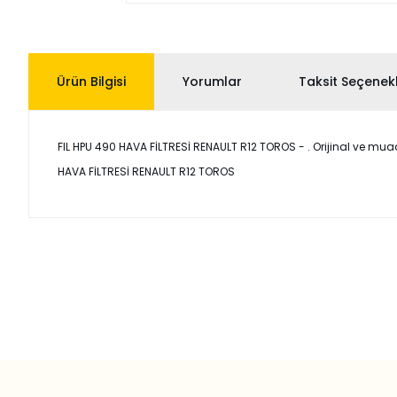
Ürün Bilgisi
Yorumlar
Taksit Seçenekl
FIL HPU 490 HAVA FİLTRESİ RENAULT R12 TOROS - . Orijinal ve muadil
HAVA FİLTRESİ RENAULT R12 TOROS
Bu ürünün fiyat bilgisi, resim, ürün açıklamalarında ve diğer
Görüş ve önerileriniz için teşekkür ederiz.
Ürün resmi kalitesiz, bozuk veya görüntülenemiyor.
Ürün açıklamasında eksik bilgiler bulunuyor.
Ürün bilgilerinde hatalar bulunuyor.
Ürün fiyatı diğer sitelerden daha pahalı.