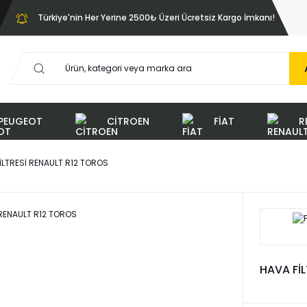
Türkiye'nin Her Yerine 2500₺ Üzeri Ücretsiz Kargo İmkanı!
PEUGEOT
CİTROEN
FİAT
R
İLTRESİ RENAULT R12 TOROS
HAVA Fİ