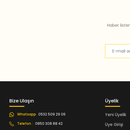
Bu ürüne benzer farklı alternatifler olmalı.
Haber liste
Bize Ulaşın
Üyelik
Whatsapp
0532 509 29 06
Yeni Üyelik
Telefon :
0850 308 88 42
Üye Girişi