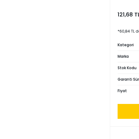
121,68 T
*60,84 TL d
Kategori
Marka
Stok Kodu
Garanti Sür
Fiyat