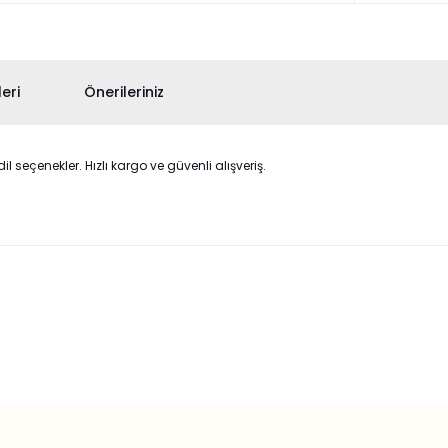
eri
Önerileriniz
 seçenekler. Hızlı kargo ve güvenli alışveriş.
 konularda yetersiz gördüğünüz noktaları öneri formunu kullanarak taraf
Bu ürüne ilk yorumu siz yapın!
Yorum Yaz