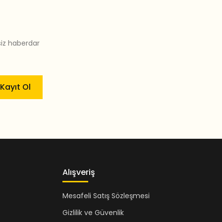
siz haberdar
Kayıt Ol
Alışveriş
Mesafeli Satış Sözleşmesi
Gizlilik ve Güvenlik