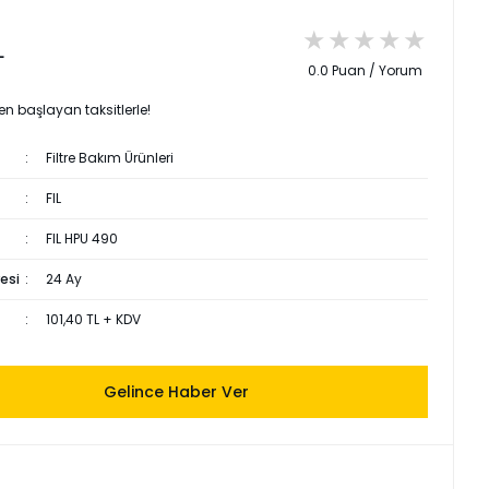
L
0.0 Puan / Yorum
en başlayan taksitlerle!
Filtre Bakım Ürünleri
FIL
FIL HPU 490
esi
24 Ay
101,40 TL + KDV
Gelince Haber Ver