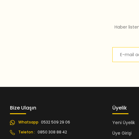
Bu ürüne benzer farklı alternatifler olmalı.
Haber liste
Bize Ulaşın
Üyelik
Whatsapp
0532 509 29 06
Yeni Üyelik
Telefon :
0850 308 88 42
Üye Girişi