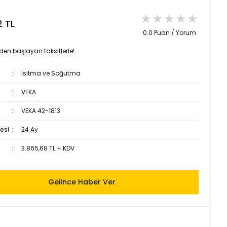
2 TL
0.0 Puan / Yorum
 den başlayan taksitlerle!
Isıtma ve Soğutma
VEKA
VEKA 42-1813
esi
24 Ay
3.865,68 TL + KDV
Gelince Haber Ver