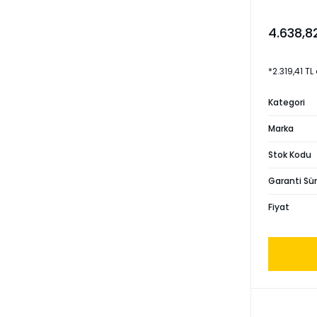
4.638,8
*2.319,41 TL
Kategori
Marka
Stok Kodu
Garanti Sür
Fiyat