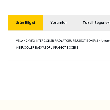
Ürün Bilgisi
Yorumlar
Taksit Seçenekl
VEKA 42-1813 İNTERCOLLER RADYATÖRÜ PEUGEOT BOXER 3 - Uyumlu ara
İNTERCOLLER RADYATÖRÜ PEUGEOT BOXER 3
Bu ürünün fiyat bilgisi, resim, ürün açıklamalarında ve diğer
Görüş ve önerileriniz için teşekkür ederiz.
Ürün resmi kalitesiz, bozuk veya görüntülenemiyor.
Ürün açıklamasında eksik bilgiler bulunuyor.
Ürün bilgilerinde hatalar bulunuyor.
Ürün fiyatı diğer sitelerden daha pahalı.