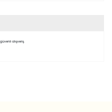
üvenli alışveriş.
ımıza iletebilirsiniz.