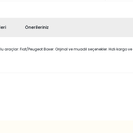
eri
Önerileriniz
çlar: Fiat/Peugeot Boxer. Orijinal ve muadil seçenekler. Hızlı kargo ve g
 konularda yetersiz gördüğünüz noktaları öneri formunu kullanarak taraf
Bu ürüne ilk yorumu siz yapın!
Yorum Yaz