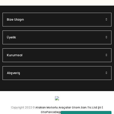
Bize Ulaşın
Gönder
Üyelik
Kurumsal
Alışveriş
Copyright 2022 ©
Atakan Motorlu Araçalar Otom.San.Tic.Ltd.Şti |
OtoParcaDeposu.com