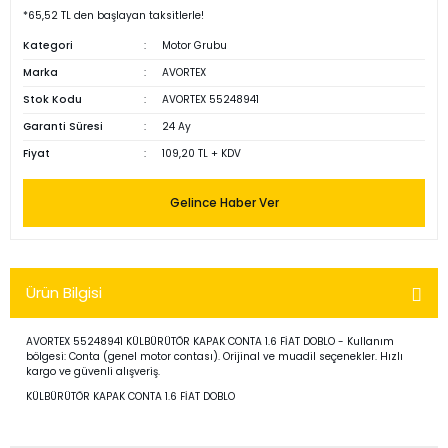
*65,52 TL den başlayan taksitlerle!
Kategori
Motor Grubu
Marka
AVORTEX
Stok Kodu
AVORTEX 55248941
Garanti Süresi
24 Ay
Fiyat
109,20 TL + KDV
Gelince Haber Ver
Ürün Bilgisi
AVORTEX 55248941 KÜLBÜRÜTÖR KAPAK CONTA 1.6 FİAT DOBLO - Kullanım
bölgesi: Conta (genel motor contası). Orijinal ve muadil seçenekler. Hızlı
kargo ve güvenli alışveriş.
KÜLBÜRÜTÖR KAPAK CONTA 1.6 FİAT DOBLO