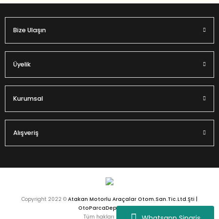
Bize Ulaşın
Gönder
Üyelik
Kurumsal
Alışveriş
Copyright 2022 ©
Atakan Motorlu Araçalar Otom.San.Tic.Ltd.Şti |
OtoParcaDeposu.com
Whatsapp Sipariş
Tüm hakları saklıdır.