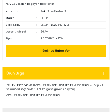
*1.720,59 TL den başlayan taksitlerle!
Kategori
Elektrik ve Elektronik
Marka
DELLPHI
Stok Kodu
DELLPHI ES20540-12B1
Garanti Süresi
24 Ay
Fiyat
2.867,66 TL + KDV
Gelince Haber Ver
Ürün Bilgisi
DELLPHI ES20540-12B1 OKSİJEN SENSÖRÜ ÜST EP6 PEUGEOT SERİSİ - . Orijinal
ve muadil seçenekler. Hızlı kargo ve güvenli alışveriş.
OKSİJEN SENSÖRÜ ÜST EP6 PEUGEOT SERİSİ