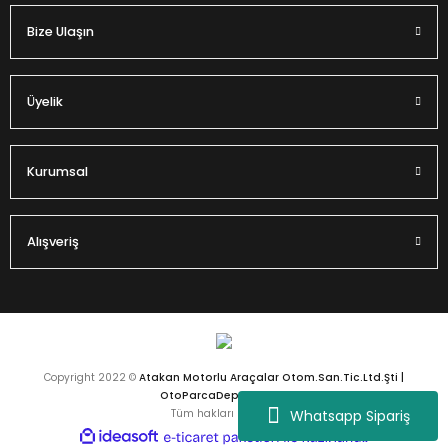
Bize Ulaşın
Gönder
Üyelik
Kurumsal
Alışveriş
Copyright 2022 ©
Atakan Motorlu Araçalar Otom.San.Tic.Ltd.Şti |
OtoParcaDeposu.com
Whatsapp Sipariş
Tüm hakları saklıdır.
ideasoft
ile
e-