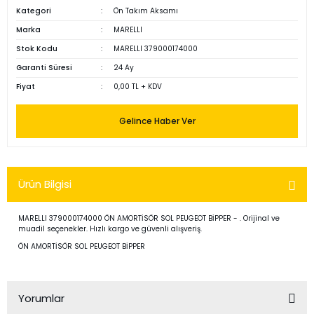
Kategori
Ön Takım Aksamı
Marka
MARELLI
Stok Kodu
MARELLI 379000174000
Garanti Süresi
24 Ay
Fiyat
0,00 TL + KDV
Gelince Haber Ver
Ürün Bilgisi
MARELLI 379000174000 ÖN AMORTİSÖR SOL PEUGEOT BİPPER - . Orijinal ve
muadil seçenekler. Hızlı kargo ve güvenli alışveriş.
ÖN AMORTİSÖR SOL PEUGEOT BİPPER
Yorumlar