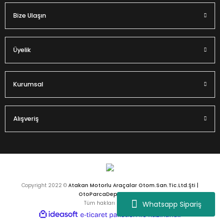
Bize Ulaşın
Gönder
Üyelik
Kurumsal
Alışveriş
Copyright 2022 ©
Atakan Motorlu Araçalar Otom.San.Tic.Ltd.Şti |
OtoParcaDeposu.com
Whatsapp Sipariş
Tüm hakları saklıdır.
ideasoft
ile
e-