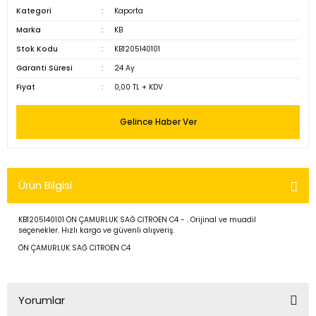
Kategori
Kaporta
Marka
KB
Stok Kodu
KB1205140101
Garanti Süresi
24 Ay
Fiyat
0,00 TL + KDV
Gelince Haber Ver
Ürün Bilgisi
KB1205140101 ÖN ÇAMURLUK SAĞ CİTROEN C4 - . Orijinal ve muadil
seçenekler. Hızlı kargo ve güvenli alışveriş.
ÖN ÇAMURLUK SAĞ CİTROEN C4
Yorumlar