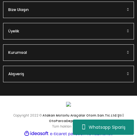
Bize Ulaşın
Gönder
Üyelik
Kurumsal
Alışveriş
Copyright 2022 ©
Atakan Motorlu Araçalar Otom.San.Tic.Ltd.Şti |
OtoParcaDeposu.com
Whatsapp Sipariş
Tüm hakları saklıdır.
ideasoft
ile
e-