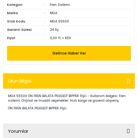
Kategori
Fren Sistemi
Marka
MGA
Stok Kodu
MGA 55500
Garanti Süresi
24 Ay
Fiyat
0,00 TL + KDV
Gelince Haber Ver
Ürün Bilgisi
MGA 55500 ÖN FREN BALATA PEUGEOT BİPPER FİŞLİ - Kullanım bölgesi: Fren
sistemi. Orijinal ve muadil seçenekler. Hızlı kargo ve güvenli alışveriş.
ÖN FREN BALATA PEUGEOT BİPPER FİŞLİ
Yorumlar