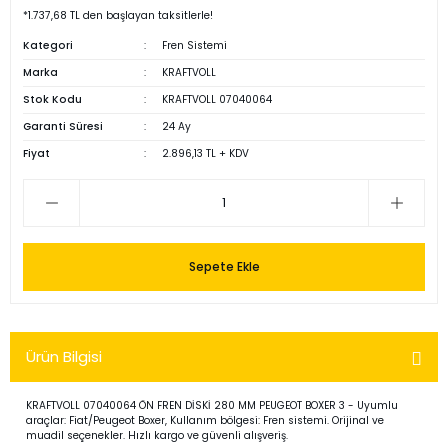
*1.737,68 TL den başlayan taksitlerle!
Kategori
Fren Sistemi
Marka
KRAFTVOLL
Stok Kodu
KRAFTVOLL 07040064
Garanti Süresi
24 Ay
Fiyat
2.896,13 TL + KDV
Sepete Ekle
Ürün Bilgisi
KRAFTVOLL 07040064 ÖN FREN DİSKİ 280 MM PEUGEOT BOXER 3 - Uyumlu
araçlar: Fiat/Peugeot Boxer, Kullanım bölgesi: Fren sistemi. Orijinal ve
muadil seçenekler. Hızlı kargo ve güvenli alışveriş.