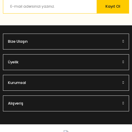
Ürün fiyatı diğer sitelerden daha pahalı.
Kayıt Ol
Bu ürüne benzer farklı alternatifler olmalı.
Bize Ulaşın
Gönder
Üyelik
Kurumsal
Alışveriş