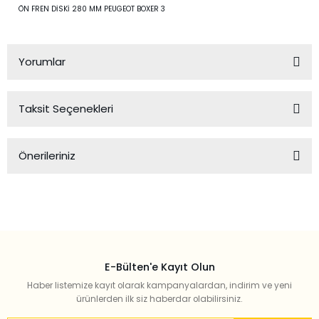
ÖN FREN DİSKİ 280 MM PEUGEOT BOXER 3
Yorumlar
Taksit Seçenekleri
Bu ürüne ilk yorumu siz yapın!
Önerileriniz
Yorum Yaz
Bu ürünün fiyat bilgisi, resim, ürün açıklamalarında ve diğer
konularda yetersiz gördüğünüz noktaları öneri formunu
kullanarak tarafımıza iletebilirsiniz.
Görüş ve önerileriniz için teşekkür ederiz.
E-Bülten'e Kayıt Olun
Ürün resmi kalitesiz, bozuk veya görüntülenemiyor.
Haber listemize kayıt olarak kampanyalardan, indirim ve yeni
Ürün açıklamasında eksik bilgiler bulunuyor.
ürünlerden ilk siz haberdar olabilirsiniz.
Ürün bilgilerinde hatalar bulunuyor.