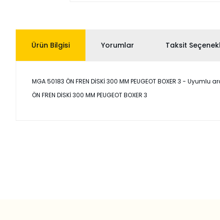
Ürün Bilgisi
Yorumlar
Taksit Seçenekl
MGA 50183 ÖN FREN DİSKİ 300 MM PEUGEOT BOXER 3 - Uyumlu araçlar
ÖN FREN DİSKİ 300 MM PEUGEOT BOXER 3
Bu ürünün fiyat bilgisi, resim, ürün açıklamalarında ve diğer
Görüş ve önerileriniz için teşekkür ederiz.
Ürün resmi kalitesiz, bozuk veya görüntülenemiyor.
Ürün açıklamasında eksik bilgiler bulunuyor.
Ürün bilgilerinde hatalar bulunuyor.
Ürün fiyatı diğer sitelerden daha pahalı.