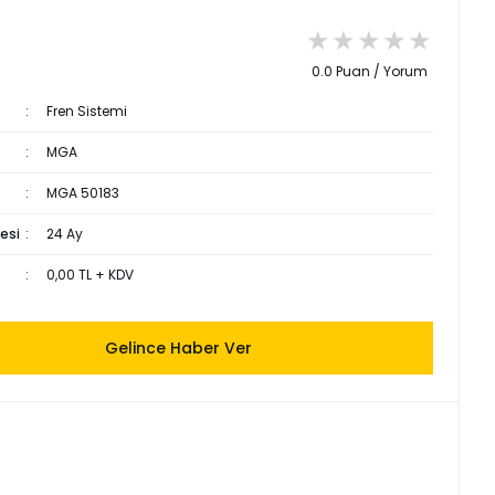
0.0 Puan / Yorum
Fren Sistemi
MGA
MGA 50183
esi
24 Ay
0,00 TL + KDV
Gelince Haber Ver