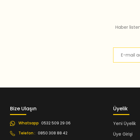
Bu ürüne benzer farklı alternatifler olmalı.
Haber liste
Bize Ulaşın
Üyelik
Whatsapp
0532 509 29 06
Yeni Üyelik
Telefon :
0850 308 88 42
Üye Girişi