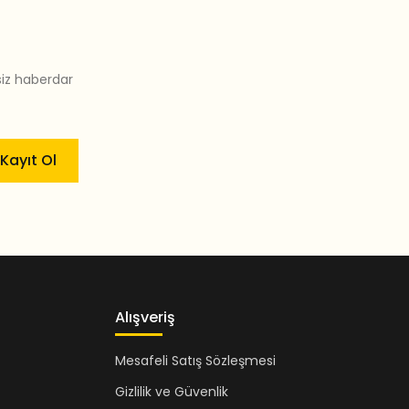
siz haberdar
Kayıt Ol
Alışveriş
Mesafeli Satış Sözleşmesi
Gizlilik ve Güvenlik