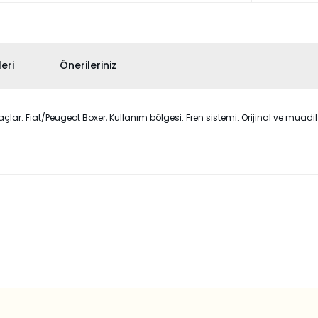
eri
Önerileriniz
: Fiat/Peugeot Boxer, Kullanım bölgesi: Fren sistemi. Orijinal ve muadil se
 konularda yetersiz gördüğünüz noktaları öneri formunu kullanarak taraf
Bu ürüne ilk yorumu siz yapın!
Yorum Yaz