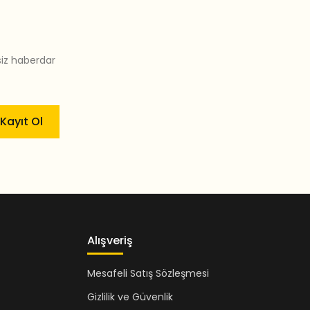
siz haberdar
Kayıt Ol
Alışveriş
Mesafeli Satış Sözleşmesi
Gizlilik ve Güvenlik