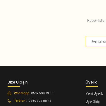
Bu ürüne benzer farklı alternatifler olmalı.
Haber liste
Bize Ulaşın
Üyelik
Whatsapp
0532 509 29 06
Yeni Üyelik
Telefon :
0850 308 88 42
Üye Girişi