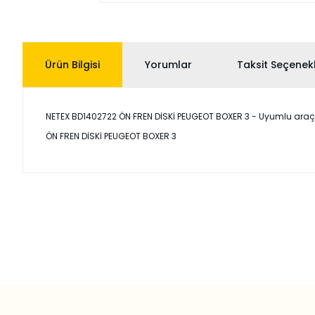
Ürün Bilgisi
Yorumlar
Taksit Seçenekl
NETEX BD1402722 ÖN FREN DİSKİ PEUGEOT BOXER 3 - Uyumlu araçlar: 
ÖN FREN DİSKİ PEUGEOT BOXER 3
Bu ürünün fiyat bilgisi, resim, ürün açıklamalarında ve diğer
Görüş ve önerileriniz için teşekkür ederiz.
Ürün resmi kalitesiz, bozuk veya görüntülenemiyor.
Ürün açıklamasında eksik bilgiler bulunuyor.
Ürün bilgilerinde hatalar bulunuyor.
Ürün fiyatı diğer sitelerden daha pahalı.