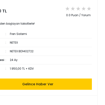
0 TL
0.0 Puan / Yorum
 den başlayan taksitlerle!
Fren Sistemi
NETEX
NETEX BD1402722
esi
24 Ay
1.950,00 TL + KDV
Gelince Haber Ver