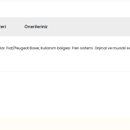
eri
Önerileriniz
Fiat/Peugeot Boxer, Kullanım bölgesi: Fren sistemi. Orijinal ve muadil seçe
 konularda yetersiz gördüğünüz noktaları öneri formunu kullanarak taraf
Bu ürüne ilk yorumu siz yapın!
Yorum Yaz