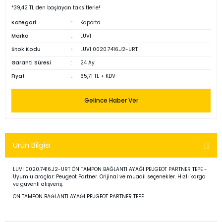
*39,42 TL den başlayan taksitlerle!
Kategori
Kaporta
Marka
LUVI
Stok Kodu
LUVI 0020.7416.J2-URT
Garanti Süresi
24 Ay
Fiyat
65,71 TL + KDV
Gelince Haber Ver
Ürün Bilgisi
LUVI 0020.7416.J2-URT ÖN TAMPON BAĞLANTI AYAĞI PEUGEOT PARTNER TEPE -
Uyumlu araçlar: Peugeot Partner. Orijinal ve muadil seçenekler. Hızlı kargo
ve güvenli alışveriş.
ÖN TAMPON BAĞLANTI AYAĞI PEUGEOT PARTNER TEPE