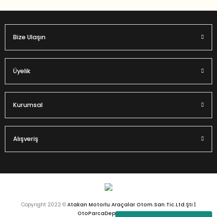
Bize Ulaşın
Gönder
Üyelik
Kurumsal
Alışveriş
Copyright 2022 ©
Atakan Motorlu Araçalar Otom.San.Tic.Ltd.Şti |
OtoParcaDeposu.com