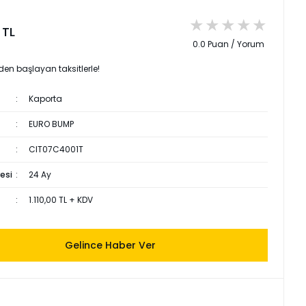
 TL
0.0 Puan / Yorum
den başlayan taksitlerle!
Kaporta
EURO BUMP
CIT07C4001T
esi
24 Ay
1.110,00 TL + KDV
Gelince Haber Ver