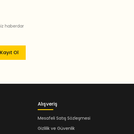
siz haberdar
Kayıt Ol
Alışveriş
Mesafeli Satış Sözleşmesi
Gizlilik ve Güvenlik