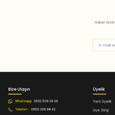
Bu ürüne benzer farklı alternatifler olmalı.
Haber liste
Bize Ulaşın
Üyelik
Whatsapp
0532 509 29 06
Yeni Üyelik
Telefon :
0850 308 88 42
Üye Girişi