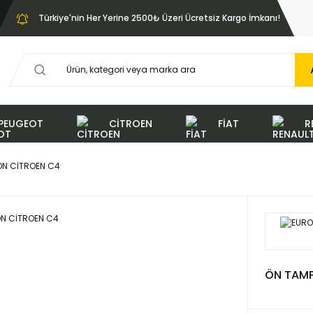
Türkiye'nin Her Yerine 2500₺ Üzeri Ücretsiz Kargo İmkanı!
PEUGEOT
CİTROEN
FİAT
R
ON CİTROEN C4
ÖN TAMP