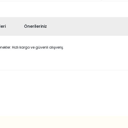
eri
Önerileriniz
ler. Hızlı kargo ve güvenli alışveriş.
 konularda yetersiz gördüğünüz noktaları öneri formunu kullanarak taraf
Bu ürüne ilk yorumu siz yapın!
Yorum Yaz