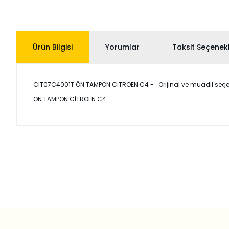
Ürün Bilgisi
Yorumlar
Taksit Seçenekl
CIT07C4001T ÖN TAMPON CİTROEN C4 - . Orijinal ve muadil seçenek
ÖN TAMPON CİTROEN C4
Bu ürünün fiyat bilgisi, resim, ürün açıklamalarında ve diğer
Görüş ve önerileriniz için teşekkür ederiz.
Ürün resmi kalitesiz, bozuk veya görüntülenemiyor.
Ürün açıklamasında eksik bilgiler bulunuyor.
Ürün bilgilerinde hatalar bulunuyor.
Ürün fiyatı diğer sitelerden daha pahalı.