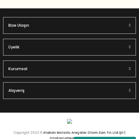
Bize Ulaşın
Gönder
Üyelik
Kurumsal
Alışveriş
Copyright 2022 ©
Atakan Motorlu Araçalar Otom.San.Tic.Ltd.Şti |
OtoParcaDeposu.com