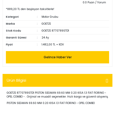
0.0 Puan / Yorum
*889,20 TL den başlayan taksitlerle!
Kategori
Motor Grubu
Marka
GOETZE
Stok Kodu
GOETZE 8770789STD1
Garanti Süresi
24 Ay
Fiyat
1.482,00 TL + KDV
Gelince Haber Ver
Ürün Bilgisi
GOETZE 8770789STD1 PİSTON SEGMAN 69.60 MM 0.20 KISA 1.3 FİAT FİORİNO -
OPEL COMBO - . Orijinal ve muadil seçenekler. Hızlı kargo ve güvenli alışveriş.
PİSTON SEGMAN 69.60 MM 0.20 KISA 1.3 FİAT FİORİNO - OPEL COMBO