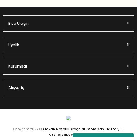
Bize Ulaşın
Gönder
Üyelik
Kurumsal
Alışveriş
Copyright 2022 ©
Atakan Motorlu Araçalar Otom.San.Tic.Ltd.Şti |
OtoParcaDeposu.com