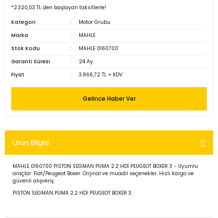
*2.320,03 TL den başlayan taksitlerle!
Kategori
Motor Grubu
Marka
MAHLE
Stok Kodu
MAHLE 0160700
Garanti Süresi
24 Ay
Fiyat
3.866,72 TL + KDV
Gelince Haber Ver
Ürün Bilgisi
MAHLE 0160700 PİSTON SEGMAN PUMA 2.2 HDİ PEUGEOT BOXER 3 - Uyumlu
araçlar: Fiat/Peugeot Boxer. Orijinal ve muadil seçenekler. Hızlı kargo ve
güvenli alışveriş.
PİSTON SEGMAN PUMA 2.2 HDİ PEUGEOT BOXER 3