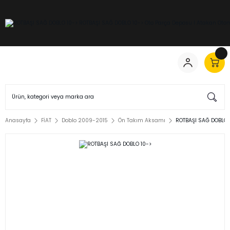
Anasayfa
FİAT
Doblo 2009-2015
Ön Takım Aksamı
ROTBAŞI SAĞ DOBLO 