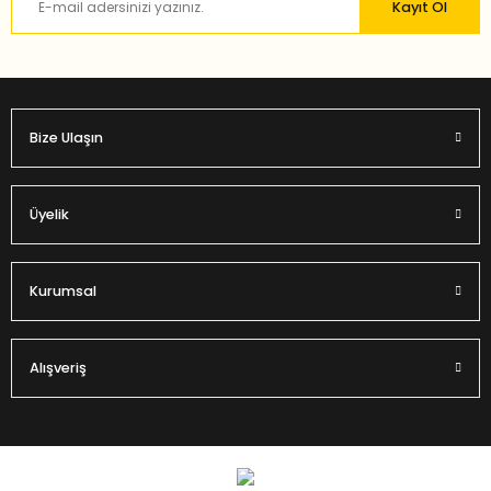
Kayıt Ol
Bu ürüne benzer farklı alternatifler olmalı.
Bize Ulaşın
Gönder
Üyelik
Kurumsal
Alışveriş