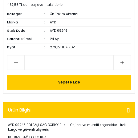
*167,56 TL den başlayan taksitlerle!
Kategori
Ön Takım Aksamı
Marka
AYD
Stok Kodu
AYD 09246
Garanti Süresi
24 Ay
Fiyat
279,27 TL + KDV
Sepete Ekle
Ürün Bilgisi
AYD 09246 ROTBAŞI SAĞ DOBLO 10-> - . Orijinal ve muadil seçenekler. Hızlı
kargo ve güvenli alışveriş.
ROTBAŞI SAĞ DOBLO 10->