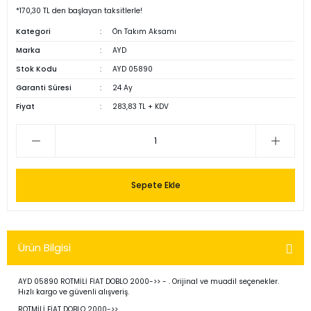
*170,30 TL den başlayan taksitlerle!
Kategori
Ön Takım Aksamı
Marka
AYD
Stok Kodu
AYD 05890
Garanti Süresi
24 Ay
Fiyat
283,83 TL + KDV
Sepete Ekle
Ürün Bilgisi
AYD 05890 ROTMİLİ FİAT DOBLO 2000->> - . Orijinal ve muadil seçenekler.
Hızlı kargo ve güvenli alışveriş.
ROTMİLİ FİAT DOBLO 2000->>