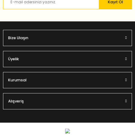
Kayıt Ol
Bu ürüne benzer farklı alternatifler olmalı.
Bize Ulaşın
Gönder
Üyelik
Kurumsal
Alışveriş