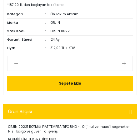
*187,20 TL den başlayan taksitlerle!
Kategori
Ön Takım Aksamı
Marka
ORJIN
Stok Kodu
ORJIN 00221
Garanti Süresi
24 Ay
Fiyat
312,00 TL + KDV
Sepete Ekle
Ürün Bilgisi
ORJIN 00221 ROTMİLİ FİAT TEMPRA TİPO UNO - . Orijinal ve muadil seçenekler.
Hızlı kargo ve güvenli alışveriş.
ROTMİLİ FİAT TEMPRA TİPO UNO