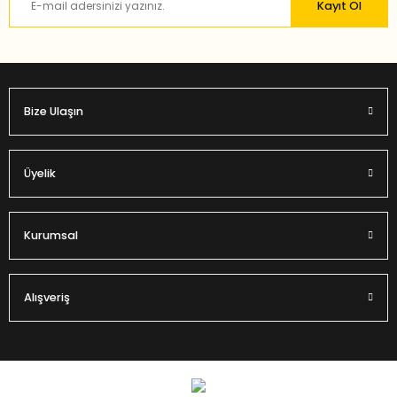
Kayıt Ol
Bu ürüne benzer farklı alternatifler olmalı.
Bize Ulaşın
Gönder
Üyelik
Kurumsal
Alışveriş