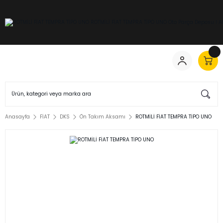
Anasayfa
FİAT
DKS
Ön Takım Aksamı
ROTMİLİ FİAT TEMPRA TİPO UNO