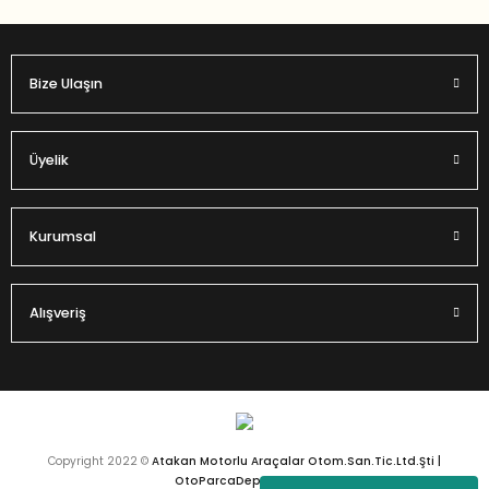
Bize Ulaşın
Gönder
Üyelik
Kurumsal
Alışveriş
Copyright 2022 ©
Atakan Motorlu Araçalar Otom.San.Tic.Ltd.Şti |
OtoParcaDeposu.com