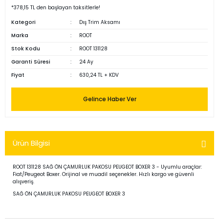
*378,15 TL den başlayan taksitlerle!
Kategori
Dış Trim Aksamı
Marka
ROOT
Stok Kodu
ROOT 131128
Garanti Süresi
24 Ay
Fiyat
630,24 TL + KDV
Gelince Haber Ver
Ürün Bilgisi
ROOT 131128 SAĞ ÖN ÇAMURLUK PAKOSU PEUGEOT BOXER 3 - Uyumlu araçlar:
Fiat/Peugeot Boxer. Orijinal ve muadil seçenekler. Hızlı kargo ve güvenli
alışveriş.
SAĞ ÖN ÇAMURLUK PAKOSU PEUGEOT BOXER 3