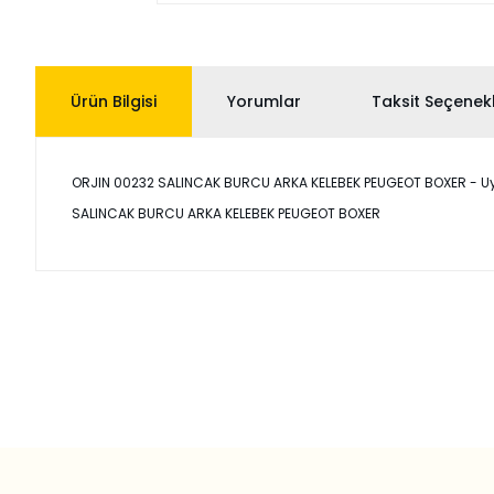
Ürün Bilgisi
Yorumlar
Taksit Seçenekl
ORJIN 00232 SALINCAK BURCU ARKA KELEBEK PEUGEOT BOXER - Uyumlu
SALINCAK BURCU ARKA KELEBEK PEUGEOT BOXER
Bu ürünün fiyat bilgisi, resim, ürün açıklamalarında ve diğer
Görüş ve önerileriniz için teşekkür ederiz.
Ürün resmi kalitesiz, bozuk veya görüntülenemiyor.
Ürün açıklamasında eksik bilgiler bulunuyor.
Ürün bilgilerinde hatalar bulunuyor.
Ürün fiyatı diğer sitelerden daha pahalı.