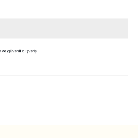
e güvenli alışveriş.
ımıza iletebilirsiniz.