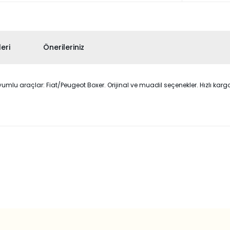
eri
Önerileriniz
 araçlar: Fiat/Peugeot Boxer. Orijinal ve muadil seçenekler. Hızlı kargo v
 konularda yetersiz gördüğünüz noktaları öneri formunu kullanarak taraf
Bu ürüne ilk yorumu siz yapın!
Yorum Yaz