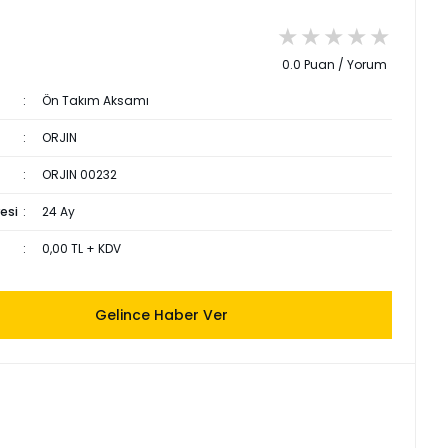
0.0 Puan / Yorum
Ön Takım Aksamı
ORJIN
ORJIN 00232
esi
24 Ay
0,00 TL + KDV
Gelince Haber Ver