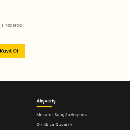
siz haberdar
Kayıt Ol
Alışveriş
Mesafeli Satış Sözleşmesi
Gizlilik ve Güvenlik