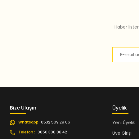
Bu ürüne benzer farklı alternatifler olmalı.
Haber liste
Bize Ulaşın
Üyelik
Whatsapp
0532 509 29 06
Yeni Üyelik
Telefon :
0850 308 88 42
Üye Girişi