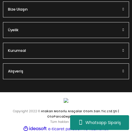
Bize Ulaşın
Gönder
Üyelik
Kurumsal
Alışveriş
Copyright 2022 ©
Atakan Motorlu Araçalar Otom.San.Tic.Ltd.Şti |
OtoParcaDeposu.com
Whatsapp Sipariş
Tüm hakları saklıdır.
ideasoft
ile
e-