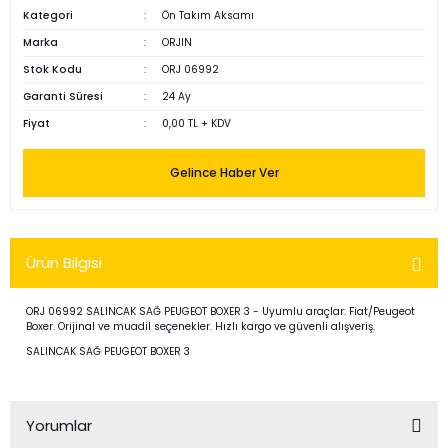
Kategori
Ön Takım Aksamı
Marka
ORJIN
Stok Kodu
ORJ 06992
Garanti Süresi
24 Ay
Fiyat
0,00 TL + KDV
Gelince Haber Ver
Ürün Bilgisi
ORJ 06992 SALINCAK SAĞ PEUGEOT BOXER 3 - Uyumlu araçlar: Fiat/Peugeot
Boxer. Orijinal ve muadil seçenekler. Hızlı kargo ve güvenli alışveriş.
SALINCAK SAĞ PEUGEOT BOXER 3
Yorumlar