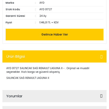
Marka
AYD
Stok Kodu
AYD 01727
Garanti Süresi
24 Ay
Fiyat
1.146,01 TL + KDV
Gelince Haber Ver
Ürün Bilgisi
AYD 01727 SALINCAK SAĞ RENAULT LAGUNA II - . Orijinal ve muadil
seçenekler. Hızlı kargo ve güvenli alışveriş.
SALINCAK SAĞ RENAULT LAGUNA II
Yorumlar