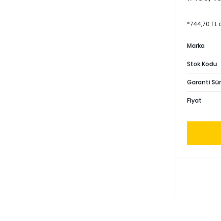
*744,70 TL 
Marka
Stok Kodu
Garanti Sür
Fiyat