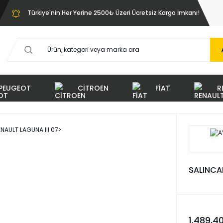
Türkiye'nin Her Yerine 2500₺ Üzeri Ücretsiz Kargo İmkanı!
PEUGEOT
CİTROEN
FİAT
R
SALINCAK
1.489,4