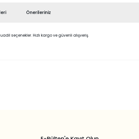
eri
Önerileriniz
dil seçenekler. Hızlı kargo ve güvenli alışveriş.
 konularda yetersiz gördüğünüz noktaları öneri formunu kullanarak taraf
Bu ürüne ilk yorumu siz yapın!
Yorum Yaz
E-Bülten'e Kayıt Olun