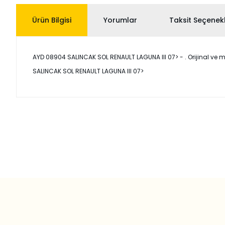
Ürün Bilgisi
Yorumlar
Taksit Seçenekl
AYD 08904 SALINCAK SOL RENAULT LAGUNA III 07> - . Orijinal ve mua
SALINCAK SOL RENAULT LAGUNA III 07>
Bu ürünün fiyat bilgisi, resim, ürün açıklamalarında ve diğer
Görüş ve önerileriniz için teşekkür ederiz.
Ürün resmi kalitesiz, bozuk veya görüntülenemiyor.
Ürün açıklamasında eksik bilgiler bulunuyor.
Ürün bilgilerinde hatalar bulunuyor.
Ürün fiyatı diğer sitelerden daha pahalı.
Bu ürüne benzer farklı alternatifler olmalı.