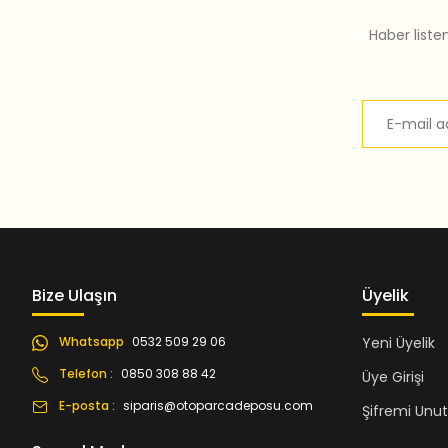
Haber liste
Bize Ulaşın
Üyelik
Whatsapp
0532 509 29 06
Yeni Üyelik
Telefon :
0850 308 88 42
Üye Girişi
E-posta :
siparis@otoparcadeposu.com
Şifremi Unu