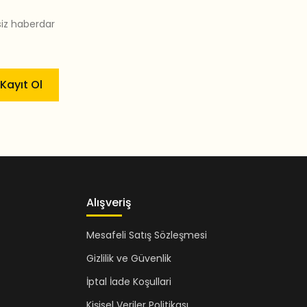
siz haberdar
Kayıt Ol
Alışveriş
Mesafeli Satış Sözleşmesi
Gizlilik ve Güvenlik
İptal İade Koşullari
Kişisel Veriler Politikası