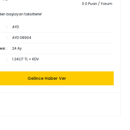
0.0 Puan / Yorum
den başlayan taksitlerle!
AYD
AYD 08904
esi
24 Ay
1.241,17 TL + KDV
Gelince Haber Ver