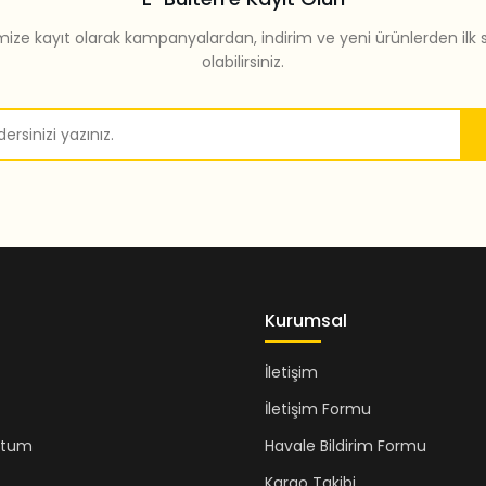
mize kayıt olarak kampanyalardan, indirim ve yeni ürünlerden ilk 
olabilirsiniz.
Gönder
Kurumsal
İletişim
İletişim Formu
ttum
Havale Bildirim Formu
Kargo Takibi