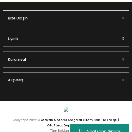
Bize Ulaşın
Gönder
Üyelik
Kurumsal
Alışveriş
Copyright 2022 ©
Atakan Motorlu Araçalar Otom.San.Tic.Ltd.Şti |
OtoParcaDeposu.com
Whatsapp Sipariş
Tüm hakları saklıdır.