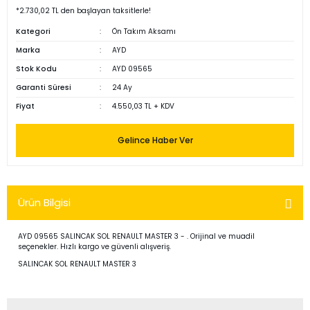
*2.730,02 TL den başlayan taksitlerle!
Kategori
Ön Takım Aksamı
Marka
AYD
Stok Kodu
AYD 09565
Garanti Süresi
24 Ay
Fiyat
4.550,03 TL + KDV
Gelince Haber Ver
Ürün Bilgisi
AYD 09565 SALINCAK SOL RENAULT MASTER 3 - . Orijinal ve muadil
seçenekler. Hızlı kargo ve güvenli alışveriş.
SALINCAK SOL RENAULT MASTER 3