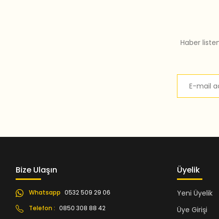
Bu ürüne benzer farklı alternatifler olmalı.
Haber liste
Bize Ulaşın
Üyelik
Whatsapp
0532 509 29 06
Yeni Üyelik
Telefon :
0850 308 88 42
Üye Girişi