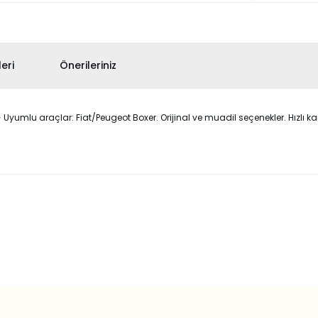
eri
Önerileriniz
lu araçlar: Fiat/Peugeot Boxer. Orijinal ve muadil seçenekler. Hızlı karg
 konularda yetersiz gördüğünüz noktaları öneri formunu kullanarak taraf
Bu ürüne ilk yorumu siz yapın!
Yorum Yaz