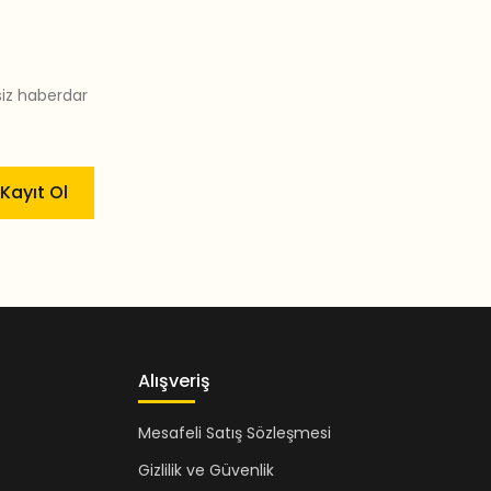
siz haberdar
Kayıt Ol
Alışveriş
Mesafeli Satış Sözleşmesi
Gizlilik ve Güvenlik