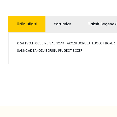
Ürün Bilgisi
Yorumlar
Taksit Seçenekl
KRAFTVOLL 10050170 SALINCAK TAKOZU BORULU PEUGEOT BOXER - Uyum
SALINCAK TAKOZU BORULU PEUGEOT BOXER
Bu ürünün fiyat bilgisi, resim, ürün açıklamalarında ve diğer
Görüş ve önerileriniz için teşekkür ederiz.
Ürün resmi kalitesiz, bozuk veya görüntülenemiyor.
Ürün açıklamasında eksik bilgiler bulunuyor.
Ürün bilgilerinde hatalar bulunuyor.
Ürün fiyatı diğer sitelerden daha pahalı.