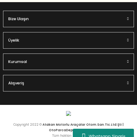
Bize Ulaşın
Gönder
Üyelik
Kurumsal
Alışveriş
Copyright 2022 ©
Atakan Motorlu Araçalar Otom.San.Tic.Ltd.Şti |
OtoParcaDeposu.com
Whatsapp Sipariş
Tüm hakları saklıdır.