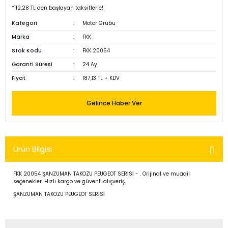
*112,28 TL den başlayan taksitlerle!
Kategori
Motor Grubu
Marka
FKK
Stok Kodu
FKK 20054
Garanti Süresi
24 Ay
Fiyat
187,13 TL + KDV
Gelince Haber Ver
Ürün Bilgisi
FKK 20054 ŞANZUMAN TAKOZU PEUGEOT SERİSİ - . Orijinal ve muadil
seçenekler. Hızlı kargo ve güvenli alışveriş.
ŞANZUMAN TAKOZU PEUGEOT SERİSİ