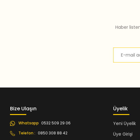
Bu ürüne benzer farklı alternatifler olmalı.
Haber liste
Bize Ulaşın
Üyelik
Whatsapp
0532 509 29 06
Yeni Üyelik
Telefon :
0850 308 88 42
Üye Girişi