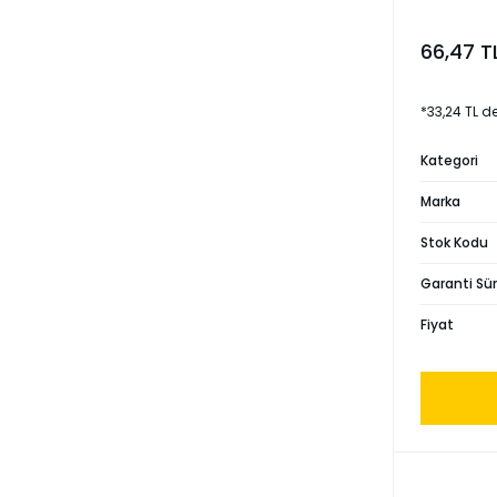
66,47 T
*33,24 TL d
Kategori
Marka
Stok Kodu
Garanti Sür
Fiyat