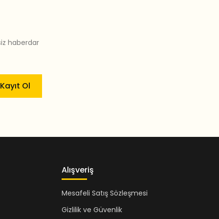
siz haberdar
Kayıt Ol
Alışveriş
Mesafeli Satış Sözleşmesi
Gizlilik ve Güvenlik