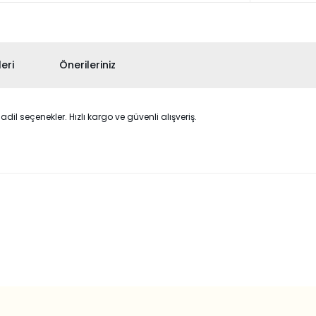
eri
Önerileriniz
l seçenekler. Hızlı kargo ve güvenli alışveriş.
 konularda yetersiz gördüğünüz noktaları öneri formunu kullanarak taraf
Bu ürüne ilk yorumu siz yapın!
Yorum Yaz