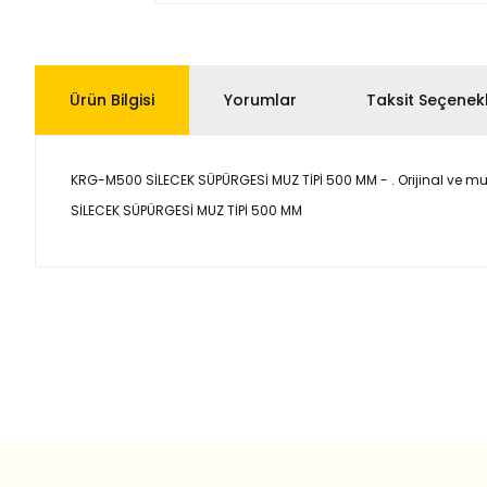
Ürün Bilgisi
Yorumlar
Taksit Seçenekl
KRG-M500 SİLECEK SÜPÜRGESİ MUZ TİPİ 500 MM - . Orijinal ve muadi
SİLECEK SÜPÜRGESİ MUZ TİPİ 500 MM
Bu ürünün fiyat bilgisi, resim, ürün açıklamalarında ve diğer
Görüş ve önerileriniz için teşekkür ederiz.
Ürün resmi kalitesiz, bozuk veya görüntülenemiyor.
Ürün açıklamasında eksik bilgiler bulunuyor.
Ürün bilgilerinde hatalar bulunuyor.
Ürün fiyatı diğer sitelerden daha pahalı.