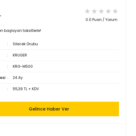
L
0.0 Puan / Yorum
en başlayan taksitlerle!
Silecek Grubu
KRUGER
KRG-M500
esi
24 Ay
55,39 TL + KDV
Gelince Haber Ver